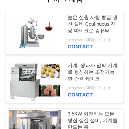
연
높은 산출 사탕 빵집 생
락
산 설비 Coutinuous 진
공 마이크로 컴퓨터 -
주
영화 요리 기구
negotiable MOQ:1개 조각
세
CONTACT
요
기계, 생과자 압박 기계
를 형성하는 조정가능
인
한 간격 케이크
용
negotiable MOQ:1개 조각
CONTACT
문
을
3.5KW 회전하는 오븐
빵집 생산 설비, 기계를
요
만드는 틈