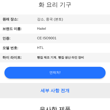
하
화 요리 기구
여
원래 장소:
강소, 중국 (본토)
공
Haitel
브랜드 이름:
장
CE ISO9001
인증:
여
HTL
모델 번호:
행
,
하이 라이트:
빵집 제조 기계
빵집 생산 라인 장비
품
연락처!
질
세부 사항 전개
관
리
유사한 제품