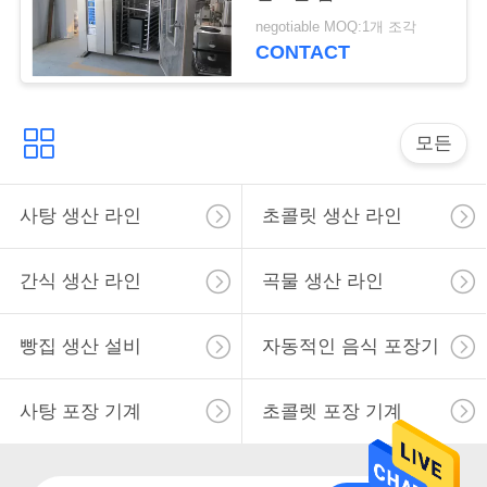
구
negotiable MOQ:1개 조각
CONTACT
하
세
모든
요
사탕 생산 라인
초콜릿 생산 라인
사
이
간식 생산 라인
곡물 생산 라인
트
빵집 생산 설비
자동적인 음식 포장기
맵
사탕 포장 기계
초콜렛 포장 기계
PRIVACY
POLICY