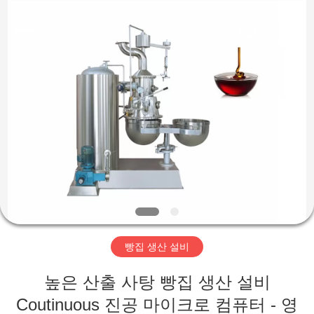
-
2026
Jiangsu
RichYin
Machinery
Co.,
Ltd.
All
집
Rights
Reserved.
제
품
우
리
빵집 생산 설비
에
높은 산출 사탕 빵집 생산 설비
대
Coutinuous 진공 마이크로 컴퓨터 - 영