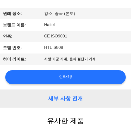
하
여
원래 장소:
강소, 중국 (본토)
Haitel
브랜드 이름:
공
CE ISO9001
인증:
장
HTL-S808
모델 번호:
여
,
하이 라이트:
사탕 가공 기계
음식 절단기 기계
행
연락처!
품
질
세부 사항 전개
관
유사한 제품
리