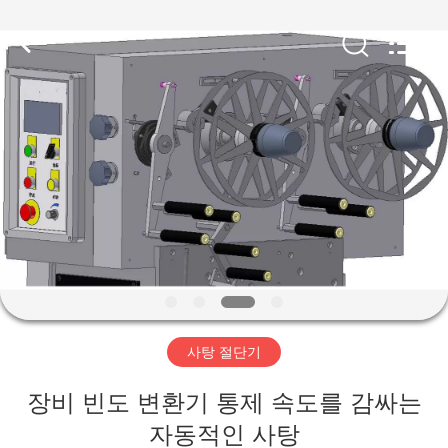
-
2026
Jiangsu
RichYin
Machinery
Co.,
Ltd.
All
집
Rights
Reserved.
제
품
우
리
사탕 절단기
에
장비 빈도 변환기 통제 속도를 감싸는
대
자동적인 사탕