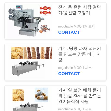
전기 몬 유형 사탕 절단
연
기/풍선껌 포장기
락
negotiable MOQ:1개 조각
주
CONTACT
세
요
기계, 땅콩 과자 절단기
를 만드는 땅콩 버터 사
탕
인
negotiable MOQ:1 세트
CONTACT
용
문
기계 열 보전 배치 롤러
을
와 밧줄 Sizer를 만드는
간이음식점 사탕
요
negotiable MOQ:1 세트