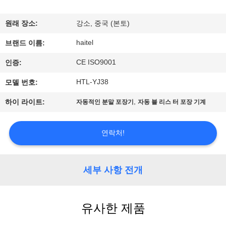
하
여
원래 장소:
강소, 중국 (본토)
haitel
브랜드 이름:
공
CE ISO9001
인증:
장
HTL-YJ38
모델 번호:
여
,
하이 라이트:
자동적인 분말 포장기
자동 블 리스 터 포장 기계
행
연락처!
품
질
세부 사항 전개
관
유사한 제품
리