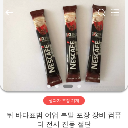
-
2026
Jiangsu
RichYin
Machinery
Co.,
Ltd.
All
집
Rights
Reserved.
제
품
우
리
생과자 포장 기계
에
뒤 바다표범 어업 분말 포장 장비 컴퓨
대
터 전시 진동 절단