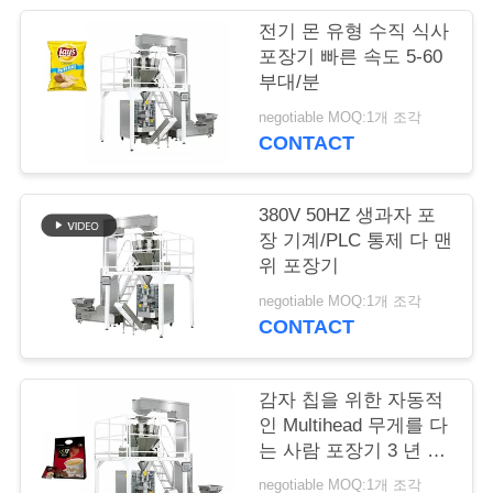
전기 몬 유형 수직 식사
연
포장기 빠른 속도 5-60
부대/분
락
negotiable MOQ:1개 조각
주
CONTACT
세
요
380V 50HZ 생과자 포
장 기계/PLC 통제 다 맨
위 포장기
인
negotiable MOQ:1개 조각
CONTACT
용
문
감자 칩을 위한 자동적
을
인 Multihead 무게를 다
는 사람 포장기 3 년 보
요
장
negotiable MOQ:1개 조각