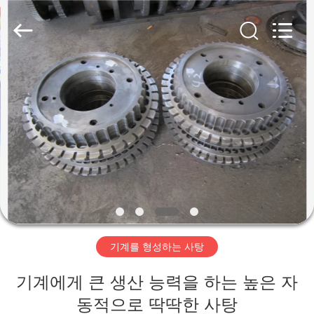
-
2026
Jiangsu
RichYin
Machinery
Co.,
Ltd.
All
집
Rights
Reserved.
제
품
우
리
기계를 형성하는 사탕
에
기계에게 큰 생산 능력을 하는 높은 자
대
동적으로 딱딱한 사탕