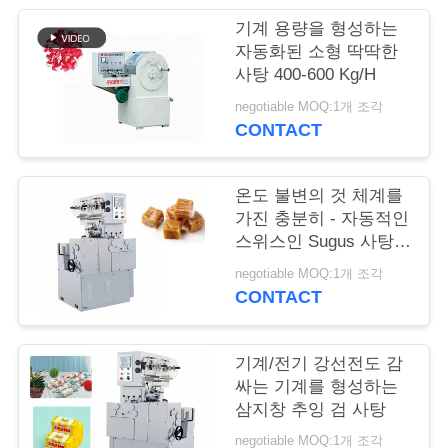
기계 용량을 형성하는
연
자동화된 소형 딱딱한
사탕 400-600 Kg/H
락
negotiable MOQ:1개 조각
주
CONTACT
세
요
온도 불변의 것 체계를
가진 충분히 - 자동적인
스위스인 Sugus 사탕
패킹 절단기
인
negotiable MOQ:1개 조각
CONTACT
용
문
기계/전기 강선전도 감
을
싸는 기계를 형성하는
삼지창 추잉 검 사탕
요
negotiable MOQ:1개 조각