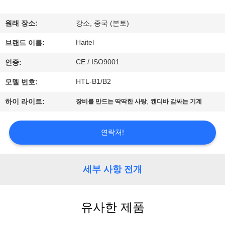
하
여
원래 장소:
강소, 중국 (본토)
Haitel
브랜드 이름:
공
CE / ISO9001
인증:
장
HTL-B1/B2
모델 번호:
여
,
하이 라이트:
장비를 만드는 딱딱한 사탕
캔디바 감싸는 기계
행
연락처!
품
질
세부 사항 전개
관
유사한 제품
리