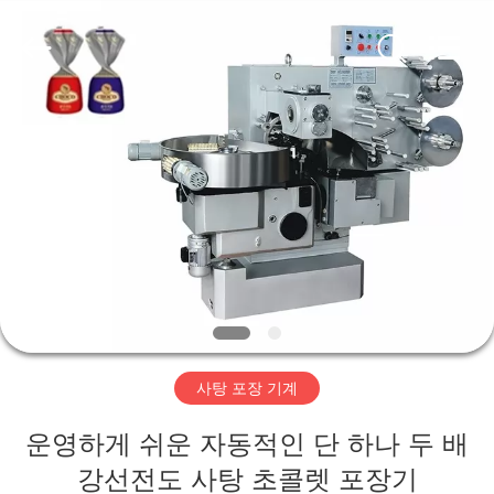
-
2026
Jiangsu
RichYin
Machinery
Co.,
Ltd.
All
집
Rights
Reserved.
제
품
우
리
사탕 포장 기계
에
운영하게 쉬운 자동적인 단 하나 두 배
대
강선전도 사탕 초콜렛 포장기