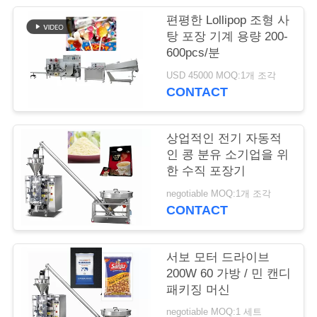
편평한 Lollipop 조형 사
연
탕 포장 기계 용량 200-
600pcs/분
락
USD 45000 MOQ:1개 조각
주
CONTACT
세
요
상업적인 전기 자동적
인 콩 분유 소기업을 위
한 수직 포장기
인
negotiable MOQ:1개 조각
CONTACT
용
문
서보 모터 드라이브
을
200W 60 가방 / 민 캔디
패키징 머신
요
negotiable MOQ:1 세트