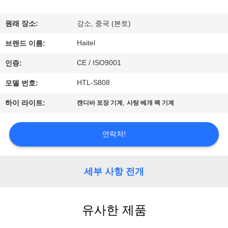
하
여
원래 장소:
강소, 중국 (본토)
Haitel
브랜드 이름:
공
CE / ISO9001
인증:
장
HTL-S808
모델 번호:
여
,
하이 라이트:
캔디바 포장 기계
사탕 베개 팩 기계
행
연락처!
품
질
세부 사항 전개
관
유사한 제품
리